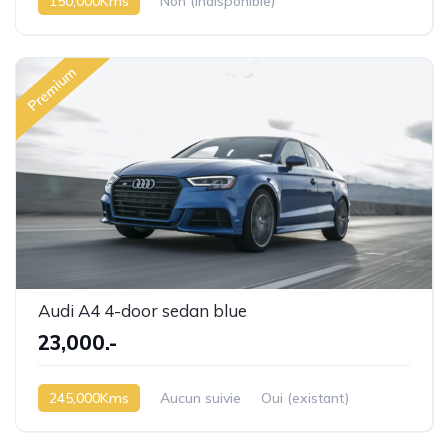
150,000Kms
Non (indisponible)
Premium
Audi A4 4-door sedan blue
23,000.-
245,000Kms
Aucun suivie
Oui (existant)