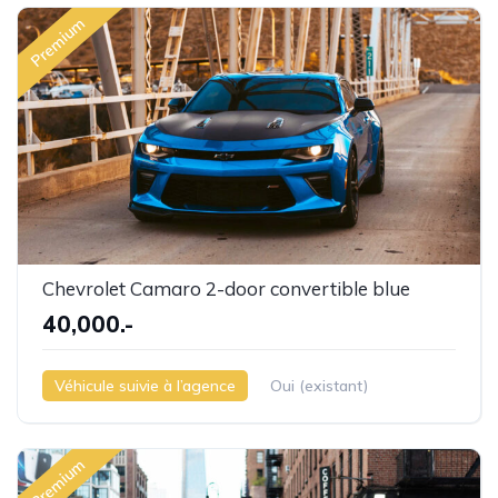
Premium
Chevrolet Camaro 2-door convertible blue
40,000.-
Véhicule suivie à l’agence
Oui (existant)
Premium